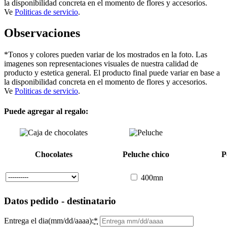
la disponibilidad concreta en el momento de flores y accesorios.
Ve
Politicas de servicio
.
Observaciones
*Tonos y colores pueden variar de los mostrados en la foto. Las
imagenes son representaciones visuales de nuestra calidad de
producto y estetica general. El producto final puede variar en base a
la disponibilidad concreta en el momento de flores y accesorios.
Ve
Politicas de servicio
.
Puede agregar al regalo:
Chocolates
Peluche chico
P
400mn
Datos pedido - destinatario
Entrega el dia(mm/dd/aaaa):
*