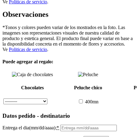
Ve
Politicas de servicio
.
Observaciones
*Tonos y colores pueden variar de los mostrados en la foto. Las
imagenes son representaciones visuales de nuestra calidad de
producto y estetica general. El producto final puede variar en base a
la disponibilidad concreta en el momento de flores y accesorios.
Ve
Politicas de servicio
.
Puede agregar al regalo:
Chocolates
Peluche chico
P
400mn
Datos pedido - destinatario
Entrega el dia(mm/dd/aaaa):
*